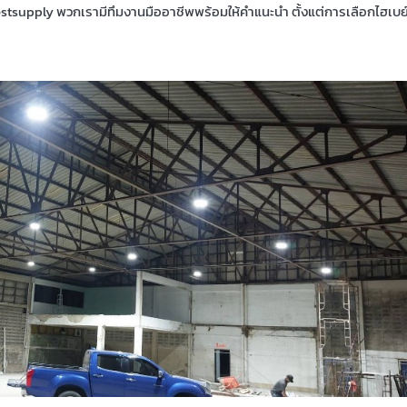
hestsupply พวกเรามีทึมงานมืออาชีพพร้อมให้คำแนะนำ ตั้งแต่การเลือกไฮเบ