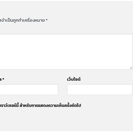
ูลจำเป็นถูกทำเครื่องหมาย
*
มล
*
เว็บไซต์
เบราว์เซอร์นี้ สำหรับการแสดงความเห็นครั้งถัดไป