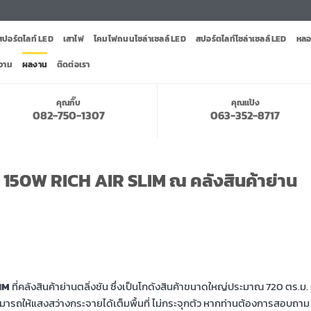
สปอร์ตไลท์ LED
เสาไฟ
โคมไฟถนนโซล่าเซลล์ LED
สปอร์ตไลท์โซล่าเซลล์ LED
หลอ
วาม
ผลงาน
ติดต่อเรา
คุณกิ๊บ
คุณแป้ง
082-750-1307
063-352-8717
 150W RICH AIR SLIM ณ คลังสินค้าย่าน
IM
ที่คลังสินค้าย่านตลิ่งชัน ซึ่งเป็นโกดังสินค้าขนาดใหญ่ประมาณ 720 ตร.ม.
ารถให้แสงสว่างกระจายได้เต็มพื้นที่ ไม่กระจุกตัว หากท่านต้องการสอบถาม