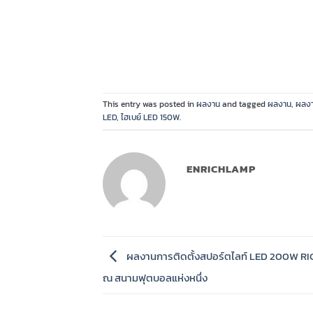
This entry was posted in
ผลงาน
and tagged
ผลงาน
,
ผลงา
LED
,
ไฮเบย์ LED 150W
.
ENRICHLAMP
ผลงานการติดตั้งสปอร์ตไลท์ LED 200W R
ณ สนามฟุตบอลแห่งหนึ่ง