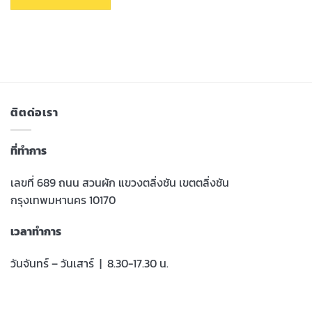
ติตด่อเรา
ที่ทำการ
เลขที่ 689 ถนน สวนผัก แขวงตลิ่งชัน เขตตลิ่งชัน
กรุงเทพมหานคร 10170
เวลาทำการ
วันจันทร์ – วันเสาร์ | 8.30-17.30 น.