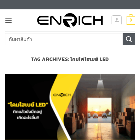
ข้าม
ไป
ยัง
0
เนื้อหา
ค้นหา:
TAG ARCHIVES:
โคมไฟไฮเบย์ LED