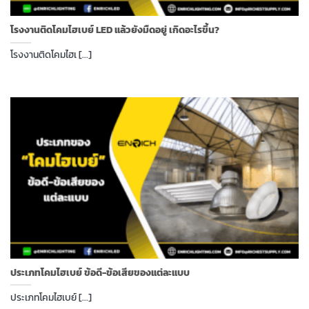
โรงงานติดโคมไฮเบย์ LED แล้วยังมืดอยู่ เกิดอะไรขึ้น?
โรงงานติดโคมไฮเ [...]
ประเภทโคมไฮเบย์ ข้อดี-ข้อเสียของแต่ละแบบ
ประเภทโคมไฮเบย์ [...]