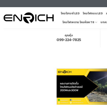
ข้าม
ไป
โคมไฮเบย์ LED
โคมไฟถนน LED
ยัง
เนื้อหา
โคมไฟเพดาน โคมห้อย T8
บทค
คุณกุ้ง
099-224-7825