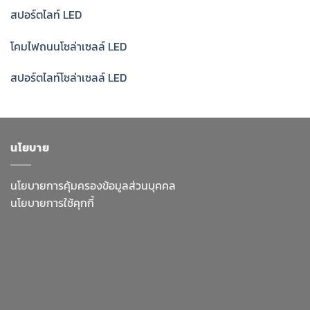
สปอร์ตไลท์ LED
โคมไฟถนนโซล่าเซลล์ LED
สปอร์ตไลท์โซล่าเซลล์ LED
นโยบาย
นโยบายการคุ้มครองข้อมูลส่วนบุคคล
นโยบายการใช้คุกกี้
enrichlighting.com
enrichlamp.com
enrichyourlight.com
Richest Supply
Ledhighbay.net
Downlightled.net
เสาไฮแมส.com
โคมโรงงาน.com
ไฟโซล่า
เซลล์.com
ยางบวมน้ำ.com
richledshop.com
เสาไฟ