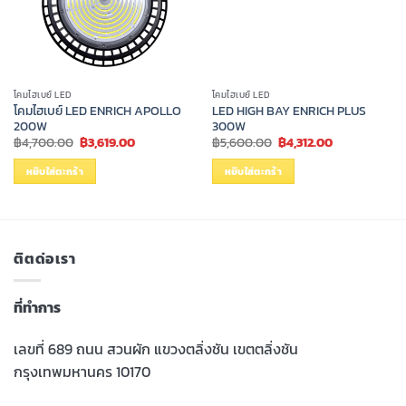
โคมไฮเบย์ LED
โคมไฮเบย์ LED
โคมไฮเบย์ LED ENRICH APOLLO
LED HIGH BAY ENRICH PLUS
200W
300W
Original
Current
Original
Current
฿
4,700.00
฿
3,619.00
฿
5,600.00
฿
4,312.00
price
price
price
price
was:
is:
was:
is:
หยิบใส่ตะกร้า
หยิบใส่ตะกร้า
฿4,700.00.
฿3,619.00.
฿5,600.00.
฿4,312.00.
ติตด่อเรา
ที่ทำการ
เลขที่ 689 ถนน สวนผัก แขวงตลิ่งชัน เขตตลิ่งชัน
กรุงเทพมหานคร 10170