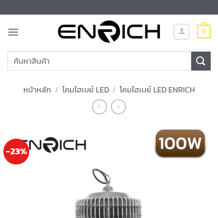
ข้าม
ไป
ยัง
0
เนื้อหา
ค้นหา:
หน้าหลัก
/
โคมไฮเบย์ LED
/
โคมไฮเบย์ LED ENRICH
-23%