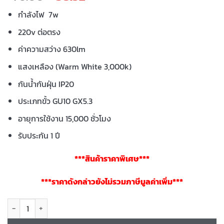
price
price
กำลังไฟ 7w
was:
is:
฿76.00.
฿58.52.
220v ต่อตรง
ค่าความสว่าง 630lm
แสงเหลือง (Warm White 3,000k)
กันน้ำกันฝุ่น IP20
ประเภทขั้ว GU10 GX5.3
อายุการใช้งาน 15,000 ชั่วโมง
รับประกัน 1 ปี
***สินค้าราคาพิเศษ***
***ราคาดังกล่าวยังไม่รวมภาษีมูลค่าเพิ่ม***
จำนวน หลอดไฟ LED MR16 ENRICH LILY 7W ชิ้น