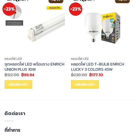
-23%
-23%
หลอดไฟ LED
หลอดไฟ LED
ชุดหลอดไฟ LED พร้อมราง ENRICH
หลอดไฟ LED T-BULB ENRICH
UNION PLUS 10W
LUCKY 3 COLORS 45W
Original
Current
Original
Current
฿
122.00
฿
93.94
฿
230.00
฿
177.10
price
price
price
price
was:
is:
was:
is:
หยิบใส่ตะกร้า
หยิบใส่ตะกร้า
฿122.00.
฿93.94.
฿230.00.
฿177.10.
ติตด่อเรา
ที่ทำการ