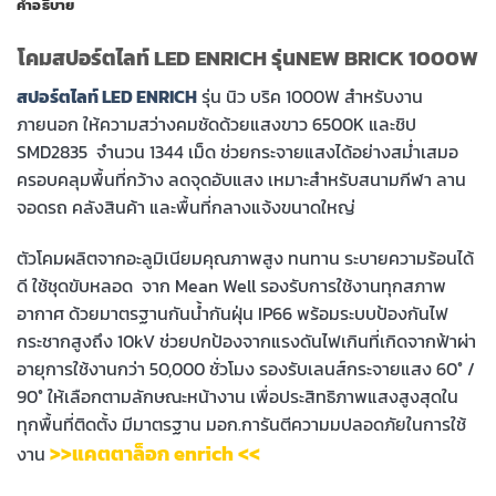
คำอธิบาย
โคมสปอร์ตไลท์ LED ENRICH รุ่นNEW BRICK 1000W
สปอร์ตไลท์ LED ENRICH
รุ่น นิว บริค 1000W สำหรับงาน
ภายนอก ให้ความสว่างคมชัดด้วยแสงขาว 6500K และชิป
SMD2835 จำนวน 1344 เม็ด ช่วยกระจายแสงได้อย่างสม่ำเสมอ
ครอบคลุมพื้นที่กว้าง ลดจุดอับแสง เหมาะสำหรับสนามกีฬา ลาน
จอดรถ คลังสินค้า และพื้นที่กลางแจ้งขนาดใหญ่
ตัวโคมผลิตจากอะลูมิเนียมคุณภาพสูง ทนทาน ระบายความร้อนได้
ดี ใช้ชุดขับหลอด จาก Mean Well รองรับการใช้งานทุกสภาพ
อากาศ ด้วยมาตรฐานกันน้ำกันฝุ่น IP66 พร้อมระบบป้องกันไฟ
กระชากสูงถึง 10kV ช่วยปกป้องจากแรงดันไฟเกินที่เกิดจากฟ้าผ่า
อายุการใช้งานกว่า 50,000 ชั่วโมง รองรับเลนส์กระจายแสง 60° /
90° ให้เลือกตามลักษณะหน้างาน เพื่อประสิทธิภาพแสงสูงสุดใน
ทุกพื้นที่ติดตั้ง มีมาตรฐาน มอก.การันตีความมปลอดภัยในการใช้
>>แคตตาล็อก enrich
<<
งาน