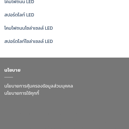
โคมไฟถนน LED
สปอร์ตไลท์ LED
โคมไฟถนนโซล่าเซลล์ LED
สปอร์ตไลท์โซล่าเซลล์ LED
นโยบาย
นโยบายการคุ้มครองข้อมูลส่วนบุคคล
นโยบายการใช้คุกกี้
enrichlighting.com
enrichlamp.com
enrichyourlight.com
Richest Supply
Ledhighbay.net
Downlightled.net
เสาไฮแมส.com
โคมโรงงาน.com
ไฟโซล่า