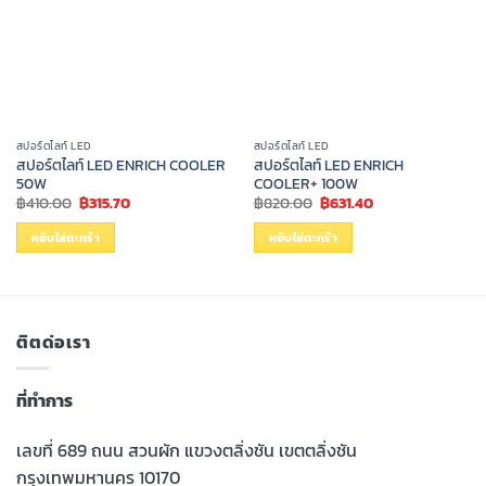
สปอร์ตไลท์ LED
สปอร์ตไลท์ LED
สปอร์ตไลท์ LED ENRICH COOLER
สปอร์ตไลท์ LED ENRICH
50W
COOLER+ 100W
Original
Current
Original
Current
฿
410.00
฿
315.70
฿
820.00
฿
631.40
price
price
price
price
was:
is:
was:
is:
หยิบใส่ตะกร้า
หยิบใส่ตะกร้า
฿410.00.
฿315.70.
฿820.00.
฿631.40.
ติตด่อเรา
ที่ทำการ
เลขที่ 689 ถนน สวนผัก แขวงตลิ่งชัน เขตตลิ่งชัน
กรุงเทพมหานคร 10170