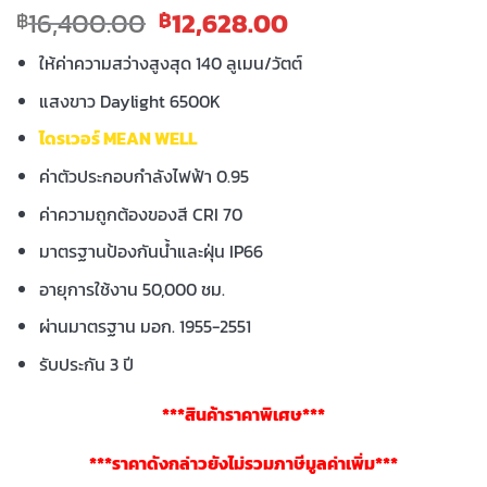
Original
Current
16,400.00
12,628.00
฿
฿
price
price
ให้ค่าความสว่างสูงสุด 140 ลูเมน/วัตต์
was:
is:
฿16,400.00.
฿12,628.00.
แสงขาว Daylight 6500K
ไดรเวอร์ MEAN WELL
ค่าตัวประกอบกำลังไฟฟ้า 0.95
ค่าความถูกต้องของสี CRI 70
มาตรฐานป้องกันน้ำและฝุ่น IP66
อายุการใช้งาน 50,000 ชม.
ผ่านมาตรฐาน มอก. 1955-2551
รับประกัน 3 ปี
***สินค้าราคาพิเศษ***
***ราคาดังกล่าวยังไม่รวมภาษีมูลค่าเพิ่ม***