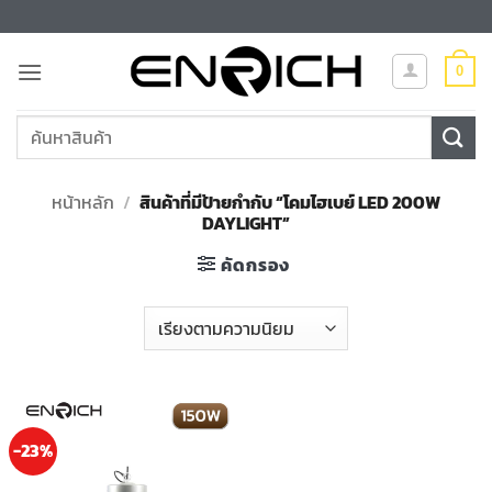
ข้าม
ไป
ยัง
0
เนื้อหา
ค้นหา:
หน้าหลัก
/
สินค้าที่มีป้ายกำกับ “โคมไฮเบย์ LED 200W
DAYLIGHT”
คัดกรอง
-23%