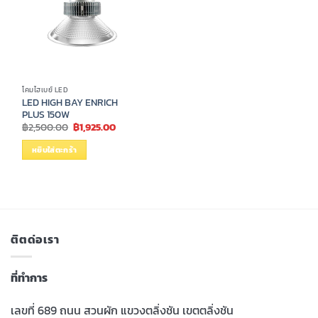
โคมไฮเบย์ LED
LED HIGH BAY ENRICH
PLUS 150W
Original
Current
฿
2,500.00
฿
1,925.00
price
price
was:
is:
หยิบใส่ตะกร้า
฿2,500.00.
฿1,925.00.
ติตด่อเรา
ที่ทำการ
เลขที่ 689 ถนน สวนผัก แขวงตลิ่งชัน เขตตลิ่งชัน