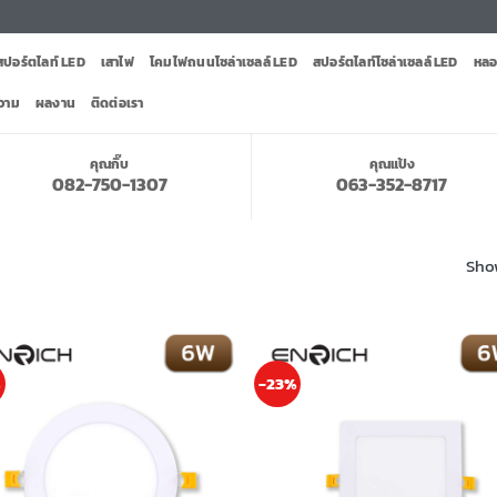
สปอร์ตไลท์ LED
เสาไฟ
โคมไฟถนนโซล่าเซลล์ LED
สปอร์ตไลท์โซล่าเซลล์ LED
หลอ
วาม
ผลงาน
ติดต่อเรา
คุณกิ๊บ
คุณแป้ง
082-750-1307
063-352-8717
Show
%
-23%