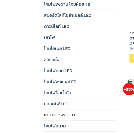
โคมไฟเพดาน โคมห้อย T8
สปอร์ตไลท์โซล่าเซลล์ LED
ดาวน์ไลท์ LED
ดาว
เสาไฟ
ดา
D
โคมไฮเบย์ LED
฿
สวิทช์ชิ่ง
โคมไฟถนน LED
โคมไฟพาแนลLED
-23
โคมไฟปั๊มน้ำมัน
หลอดไฟ LED
PHOTO SWITCH
โคมไฟสนาม