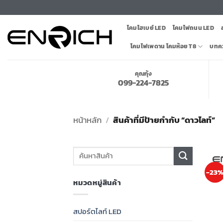
ข้าม
ไป
โคมไฮเบย์ LED
โคมไฟถนน LED
ยัง
เนื้อหา
โคมไฟเพดาน โคมห้อย T8
บทค
คุณกุ้ง
099-224-7825
หน้าหลัก
/
สินค้าที่มีป้ายกำกับ “ดาวไลท์”
ค้นหา:
-23
หมวดหมู่สินค้า
สปอร์ตไลท์ LED