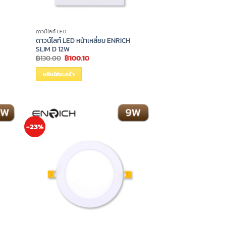
ดาวน์ไลท์ LED
ดาวน์ไลท์ LED หน้าเหลี่ยม ENRICH
SLIM D 12W
Original
Current
฿
130.00
฿
100.10
price
price
was:
is:
หยิบใส่ตะกร้า
฿130.00.
฿100.10.
-23%