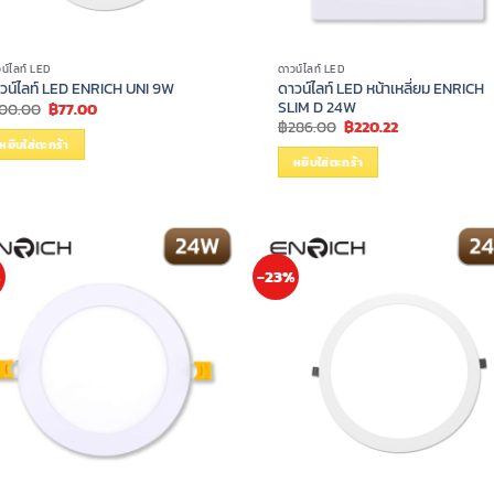
น์ไลท์ LED
ดาวน์ไลท์ LED
ดาวน์ไลท์ LED หน้าเหลี่ยม ENRICH
วน์ไลท์ LED ENRICH UNI 9W
SLIM D 24W
Original
Current
100.00
฿
77.00
price
price
Original
Current
฿
286.00
฿
220.22
was:
is:
price
price
หยิบใส่ตะกร้า
฿100.00.
฿77.00.
was:
is:
หยิบใส่ตะกร้า
฿286.00.
฿220.22.
%
-23%
0.
0.