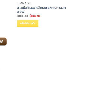
ดาวน์ไลท์ LED
ดาวน์ไลท์ LED หน้ากลม ENRICH SLIM
D 9W
Original
Current
฿
110.00
฿
84.70
price
price
was:
is:
หยิบใส่ตะกร้า
฿110.00.
฿84.70.