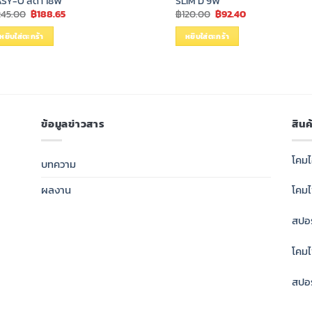
SY-O สีดำ 18W
SLIM D 9W
Original
Current
Original
Current
245.00
฿
188.65
฿
120.00
฿
92.40
price
price
price
price
was:
is:
was:
is:
หยิบใส่ตะกร้า
หยิบใส่ตะกร้า
฿245.00.
฿188.65.
฿120.00.
฿92.40.
ข้อมูลข่าวสาร
สิน
โคมไ
บทความ
ผลงาน
โคม
สปอร
โคมไ
สปอร