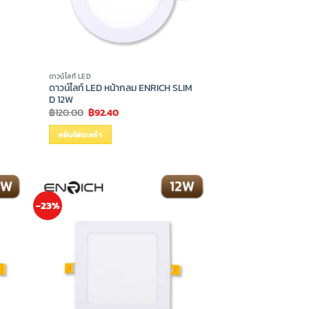
ดาวน์ไลท์ LED
ดาวน์ไลท์ LED หน้ากลม ENRICH SLIM
D 12W
Original
Current
฿
120.00
฿
92.40
price
price
was:
is:
หยิบใส่ตะกร้า
฿120.00.
฿92.40.
-23%