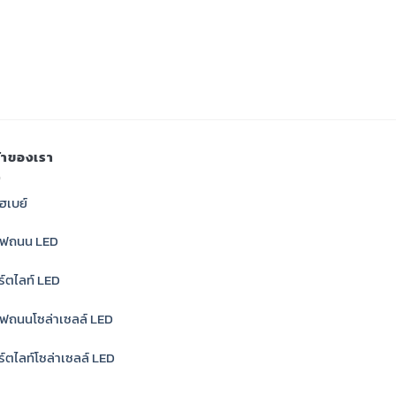
ค้าของเรา
ฮเบย์
ไฟถนน LED
์ตไลท์ LED
ฟถนนโซล่าเซลล์ LED
์ตไลท์โซล่าเซลล์ LED