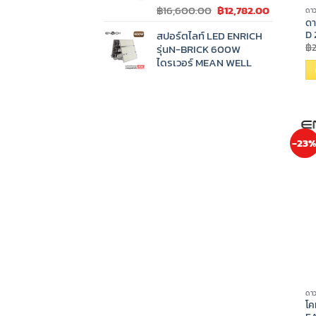
Original
Current
฿
16,600.00
฿
12,782.00
ดาว
price
price
ดา
สปอร์ตไลท์ LED ENRICH
D
was:
is:
฿
รุ่นN-BRICK 600W
฿16,600.00.
฿12,782.0
ไดรเวอร์ MEAN WELL
-23
ดาว
โค