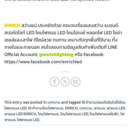
ENRICH
สว่างแน่ ประหยัดด้วย ครบจบเรื่องแสงสว่าง แบรนด์
สปอร์ตไลท์ LED โคมไฟถนน LED โคมไฮเบย์ หลอดไฟ LED โซล่า
เซลล์และเสาไฟ ดีไซน์สวย ทนทาน เหมาะกับทุกพื้นที่ใช้งาน ทั้ง
ภายในและภายนอก สนใจสอบถามข้อมูลสินค้าเพิ่มเติมที่ LINE
Official Account:
@enrichlighting
หรือ Facebook:
https://www.facebook.com/enrichled
This entry was posted in
บทความ
and tagged
10 คำถามก่อนตัดสินใจซื้อโคม
ไฟพาแนล LED
,
10 คำถามโคมไฟพาแนล
,
ENRICH
,
บทความ
,
พาแนล
,
พาแนล LED
,
พาแนล LED ENRICH
,
โคมไฟพาแนล
,
โคมไฟพาแนล LED
,
โคมไฟพาแนลฝังฝ้า
,
ไฟ
พาแนล
,
ไฟพาแนล LED
.