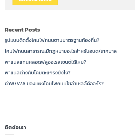
Recent Posts
รูปแบบติดตั้งโคมไฟถนนตามมาตรฐานท้องถิ่น?
โคมไฟถนนสาธารณะมีกฎหมายอะไรสำหรับอบต/เทศบาล
พาแนลแทนหลอดฟลูออเรสเซนต์ได้ไหม?
พาแนลต่างกับโคมตะแกรงยังไง?
ค่าW/V/A ของแผงโคมไฟถนนโซล่าเซลล์คืออะไร?
ติตด่อเรา