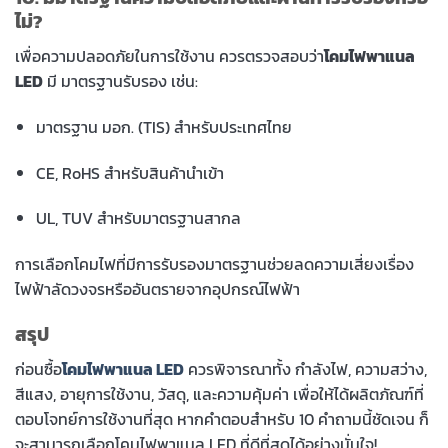
ไม่?
เพื่อความปลอดภัยในการใช้งาน ควรตรวจสอบว่า
โคมไฟพาแนล
LED
มี มาตรฐานรับรอง เช่น:
มาตรฐาน มอก. (TIS) สำหรับประเทศไทย
CE, RoHS สำหรับสินค้านำเข้า
UL, TUV สำหรับมาตรฐานสากล
การเลือกโคมไฟที่มีการรับรองมาตรฐานช่วยลดความเสี่ยงเรื่อง
ไฟฟ้าลัดวงจรหรืออันตรายจากอุปกรณ์ไฟฟ้า
สรุป
ก่อนซื้อ
โคมไฟพาแนล LED
ควรพิจารณาทั้ง กำลังไฟ, ความสว่าง,
สีแสง, อายุการใช้งาน, วัสดุ, และความคุ้มค่า เพื่อให้ได้ผลิตภัณฑ์ที่
ตอบโจทย์การใช้งานที่สุด หากคำตอบสำหรับ 10 คำถามนี้ชัดเจน ก็
จะสามารถเลือกโคมไฟพาแนล LED ที่ดีที่สุดได้อย่างมั่นใจ!