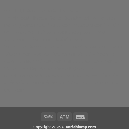
enrichlighting.com
enrichlamp.com
enrichyourlight.com
Richest Supply
Ledhighbay.net
Downlightled.net
เสาไฮแมส.com
โคมโรงงาน.com
ไฟโซล่า
เซลล์.com
ยางบวมน้ำ.com
richledshop.com
เสาไฟ
สนาม.com
ดาวไลท์.com
สปอร์ตไลท์.com
ไฮเบย์.com
Nineled.com
เสาไฟถนน.net
โคมตะแกรง.com
โคม
ไฟเพดาน.com
วอเตอร์สต๊อป.net
โคมไฟดาวน์ไลท์.com
ไฟ
สปอร์ตไลท์.net
โคมไฮเบย์.com
โคมไฟถนนโซล่าเซลล์.com
เสา
ไฟ.net
Floodlightled.net
Streetlightled.net
enrichenergy.co.th
ชุดนอนนา.com
แผงโซล่าเซลล์.com
โซ
ลาร์เซลล์.com
อินเวอร์เตอร์.com
ไฟตกแต่ง.com
หลังคาโซล่า
เซลล์.com
Bank
Atm
Invoice
Transfer
Copyright 2026 ©
enrichlamp.com