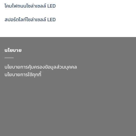
โคมไฟถนนโซล่าเซลล์ LED
สปอร์ตไลท์โซล่าเซลล์ LED
นโยบาย
นโยบายการคุ้มครองข้อมูลส่วนบุคคล
นโยบายการใช้คุกกี้
enrichlighting.com
enrichlamp.com
enrichyourlight.com
Richest Supply
Ledhighbay.net
Downlightled.net
เสาไฮแมส.com
โคมโรงงาน.com
ไฟโซล่า
เซลล์.com
ยางบวมน้ำ.com
richledshop.com
เสาไฟ
สนาม.com
ดาวไลท์.com
สปอร์ตไลท์.com
ไฮเบย์.com
Nineled.com
เสาไฟถนน.net
โคมตะแกรง.com
โคม