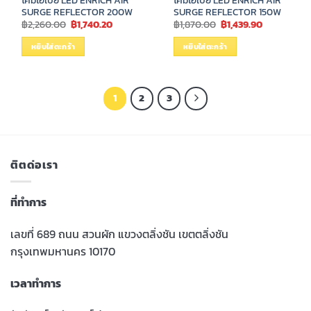
โคมไฮเบย์ LED ENRICH AIR
โคมไฮเบย์ LED ENRICH AIR
SURGE REFLECTOR 200W
SURGE REFLECTOR 150W
Original
Current
Original
Current
฿
2,260.00
฿
1,740.20
฿
1,870.00
฿
1,439.90
price
price
price
price
was:
is:
was:
is:
หยิบใส่ตะกร้า
หยิบใส่ตะกร้า
฿2,260.00.
฿1,740.20.
฿1,870.00.
฿1,439.90.
1
2
3
ติตด่อเรา
ที่ทำการ
เลขที่ 689 ถนน สวนผัก แขวงตลิ่งชัน เขตตลิ่งชัน
กรุงเทพมหานคร 10170
เวลาทำการ