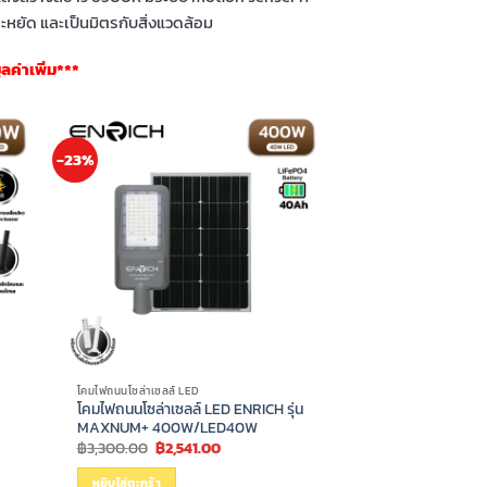
หยัด และเป็นมิตรกับสิ่งแวดล้อม
ลค่าเพิ่ม***
-23%
โคมไฟถนนโซล่าเซลล์ LED
โคมไฟถนนโซล่าเซลล์ LED ENRICH รุ่น
MAXNUM+ 400W/LED40W
Original
Current
฿
3,300.00
฿
2,541.00
price
price
was:
is:
หยิบใส่ตะกร้า