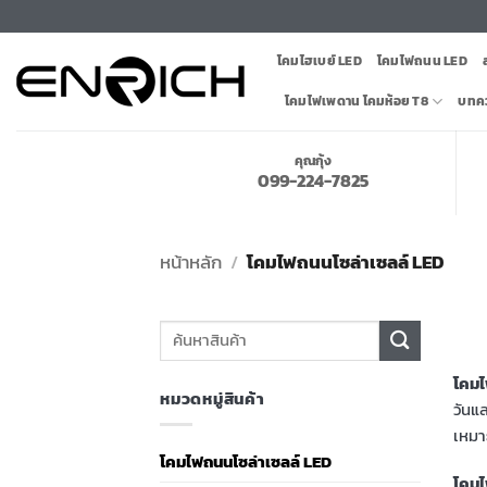
ข้าม
ไป
โคมไฮเบย์ LED
โคมไฟถนน LED
ยัง
เนื้อหา
โคมไฟเพดาน โคมห้อย T8
บทค
คุณกุ้ง
099-224-7825
หน้าหลัก
/
โคมไฟถนนโซล่าเซลล์ LED
ค้นหา:
โคมไ
หมวดหมู่สินค้า
วันแ
เหมา
โคมไฟถนนโซล่าเซลล์ LED
โคมไ