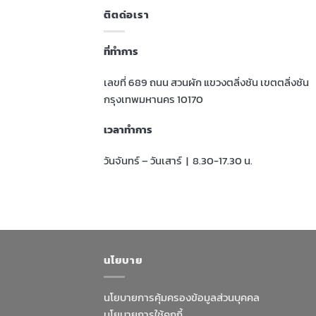
ติตด่อเรา
ที่ทำการ
เลขที่ 689 ถนน สวนผัก แขวงตลิ่งชัน เขตตลิ่งชัน
กรุงเทพมหานคร 10170
เวลาทำการ
วันจันทร์ – วันเสาร์ | 8.30-17.30 น.
นโยบาย
นโยบายการคุ้มครองข้อมูลส่วนบุคคล
นโยบายการใช้คุกกี้