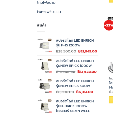
โคมไฟสนาม
ไฟกระพริบ LED
-23
สินค้า
สปอร์ตไลท์ LED ENRICH
รุ่น F-15 1200W
Original
Current
฿
28,500.00
฿
21,945.00
price
price
สปอร์ตไลท์ LED ENRICH
was:
is:
รุ่นNEW BRICK 1000W
฿28,500.00.
฿21,945.0
Original
Current
฿
16,400.00
฿
12,628.00
price
price
โค
สปอร์ตไลท์ LED ENRICH
was:
is:
โค
รุ่นNEW BRICK 500W
฿16,400.00.
฿12,628.0
M
Original
Current
฿
8,200.00
฿
6,314.00
฿
price
price
สปอร์ตไลท์ LED ENRICH
was:
is:
รุ่นN-BRICK 1000W
฿8,200.00.
฿6,314.00.
ไดรเวอร์ MEAN WELL