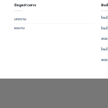
ข้อมูลข่าวสาร
สิน
โคมไ
บทความ
ผลงาน
โคม
สปอร
โคมไ
สปอร
enrichlighting.com
enrichla
Ledhighbay.net
Downlightled
เซลล์.com
ยางบวมน้ำ.com
rich
สปอร์ตไลท์.com
ไฮเบย์.com
Nin