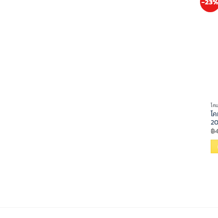
-23
โค
โค
2
฿