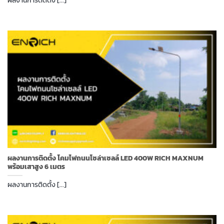
ผลงานการติดตั้ง [...]
ผลงานการติดตั้ง โคมไฟถนนโซล่าเซลล์ LED 400W RICH MAXNUM
พร้อมเสาสูง 6 เมตร
ผลงานการติดตั้ง [...]