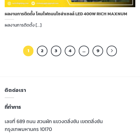
ผลงานการติดตั้ง โคมไฟถนนโซล่าเซลล์ LED 400W RICH MAXNUM
ผลงานการติดตั้ง [...]
1
2
3
4
…
9
ติตด่อเรา
ที่ทำการ
เลขที่ 689 ถนน สวนผัก แขวงตลิ่งชัน เขตตลิ่งชัน
กรุงเทพมหานคร 10170