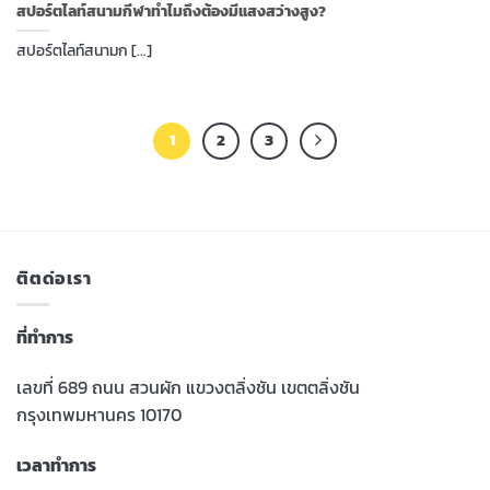
สปอร์ตไลท์สนามกีฬาทำไมถึงต้องมีแสงสว่างสูง?
สปอร์ตไลท์สนามก [...]
1
2
3
ติตด่อเรา
ที่ทำการ
เลขที่ 689 ถนน สวนผัก แขวงตลิ่งชัน เขตตลิ่งชัน
กรุงเทพมหานคร 10170
เวลาทำการ