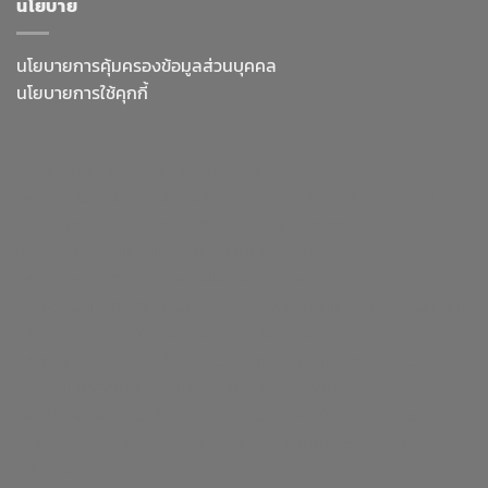
นโยบาย
นโยบายการคุ้มครองข้อมูลส่วนบุคคล
นโยบายการใช้คุกกี้
enrichlighting.com
enrichlamp.com
enrichyourlight.com
Richest Supply
Ledhighbay.net
Downlightled.net
เสาไฮแมส.com
โคมโรงงาน.com
ไฟโซล่า
เซลล์.com
ยางบวมน้ำ.com
richledshop.com
เสาไฟ
สนาม.com
ดาวไลท์.com
สปอร์ตไลท์.com
ไฮเบย์.com
Nineled.com
เสาไฟถนน.net
โคมตะแกรง.com
โคม
ไฟเพดาน.com
วอเตอร์สต๊อป.net
โคมไฟดาวน์ไลท์.com
ไฟ
สปอร์ตไลท์.net
โคมไฮเบย์.com
โคมไฟถนนโซล่าเซลล์.com
เสา
ไฟ.net
Floodlightled.net
Streetlightled.net
enrichenergy.co.th
ชุดนอนนา.com
แผงโซล่าเซลล์.com
โซ
ลาร์เซลล์.com
อินเวอร์เตอร์.com
ไฟตกแต่ง.com
หลังคาโซล่า
เซลล์.com