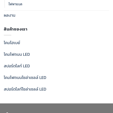
ไฟพาแนล
ผลงาน
สินค้าของเรา
โคมไฮเบย์
โคมไฟถนน LED
สปอร์ตไลท์ LED
โคมไฟถนนโซล่าเซลล์ LED
สปอร์ตไลท์โซล่าเซลล์ LED