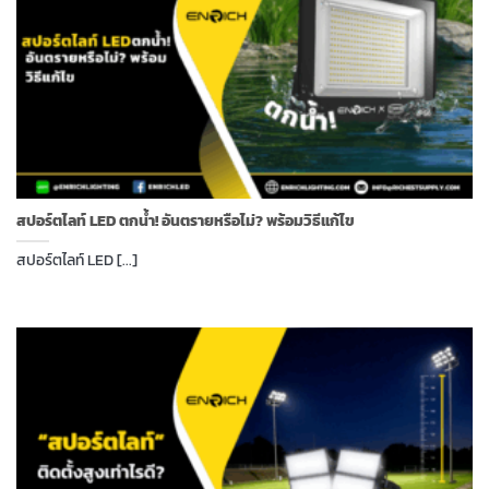
สปอร์ตไลท์ LED ตกน้ำ! อันตรายหรือไม่? พร้อมวิธีแก้ไข
สปอร์ตไลท์ LED [...]